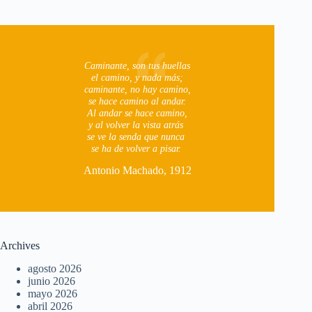
Caminante, son tus huellas
el camino, y nada más;
caminante, no hay camino,
se hace camino al andar.
Al andar se hace camino,
y al volver la vista atrás
se ve la senda que nunca
se ha de volver a pisar.
Antonio Machado, 1912
Archives
agosto 2026
junio 2026
mayo 2026
abril 2026