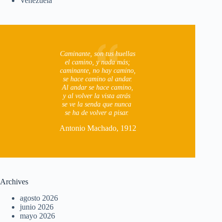
Venezuela
Caminante, son tus huellas
el camino, y nada más;
caminante, no hay camino,
se hace camino al andar.
Al andar se hace camino,
y al volver la vista atrás
se ve la senda que nunca
se ha de volver a pisar.
Antonio Machado, 1912
Archives
agosto 2026
junio 2026
mayo 2026