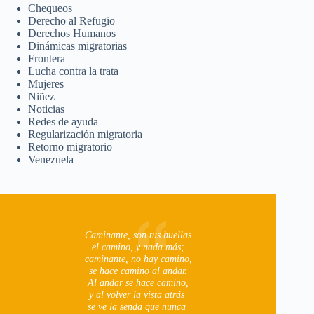
Chequeos
Derecho al Refugio
Derechos Humanos
Dinámicas migratorias
Frontera
Lucha contra la trata
Mujeres
Niñez
Noticias
Redes de ayuda
Regularización migratoria
Retorno migratorio
Venezuela
Caminante, son tus huellas
el camino, y nada más;
caminante, no hay camino,
se hace camino al andar.
Al andar se hace camino,
y al volver la vista atrás
se ve la senda que nunca