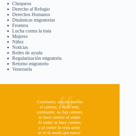
Chequeos
Derecho al Refugio
Derechos Humanos
Dinámicas migratorias
Frontera
Lucha contra la trata
Mujeres
Niñez
Noticias
Redes de ayuda
Regularización migratoria
Retorno migratorio
Venezuela
Caminante, son tus huellas
el camino, y nada más;
caminante, no hay camino,
se hace camino al andar.
Al andar se hace camino,
y al volver la vista atrás
se ve la senda que nunca