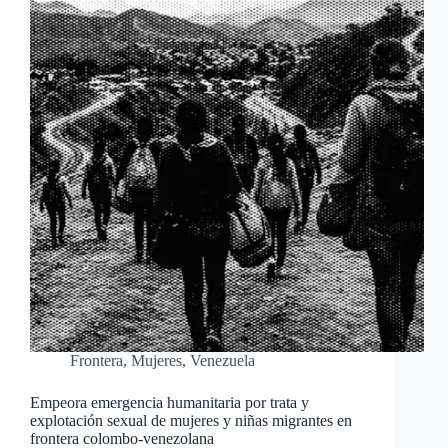
Frontera
,
Mujeres
,
Venezuela
Empeora emergencia humanitaria por trata y
explotación sexual de mujeres y niñas migrantes en
frontera colombo-venezolana