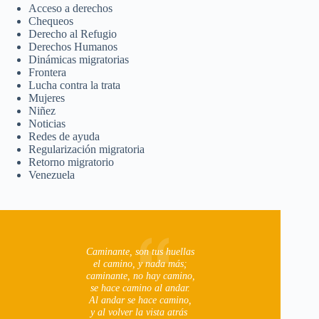
Acceso a derechos
Chequeos
Derecho al Refugio
Derechos Humanos
Dinámicas migratorias
Frontera
Lucha contra la trata
Mujeres
Niñez
Noticias
Redes de ayuda
Regularización migratoria
Retorno migratorio
Venezuela
Caminante, son tus huellas
el camino, y nada más;
caminante, no hay camino,
se hace camino al andar.
Al andar se hace camino,
y al volver la vista atrás